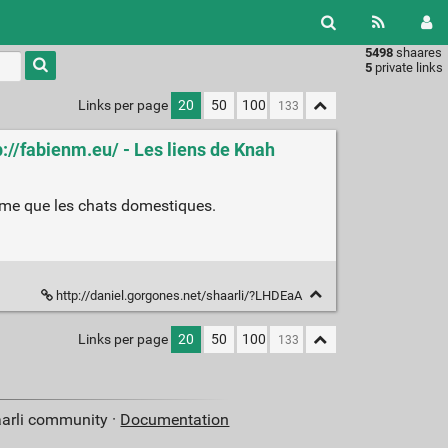
5498
shaares
Type 1 or
5
private links
more
characters
Links per page
20
50
100
for
results.
p://fabienm.eu/ - Les liens de Knah
ème que les chats domestiques.
http://daniel.gorgones.net/shaarli/?LHDEaA
Links per page
20
50
100
aarli community ·
Documentation