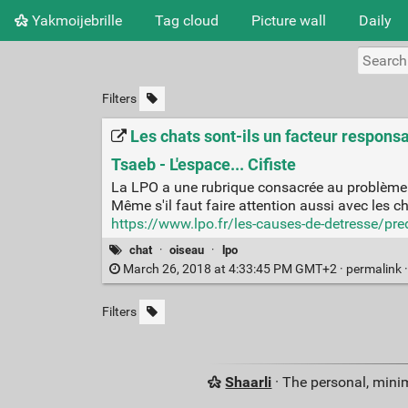
Yakmoijebrille
Tag cloud
Picture wall
Daily
Filters
Les chats sont-ils un facteur responsa
Tsaeb - L'espace... Cifiste
La LPO a une rubrique consacrée au problème.
Même s'il faut faire attention aussi avec les 
https://www.lpo.fr/les-causes-de-detresse/pr
chat
·
oiseau
·
lpo
March 26, 2018 at 4:33:45 PM GMT+2 ·
permalink
Filters
Shaarli
· The personal, minim