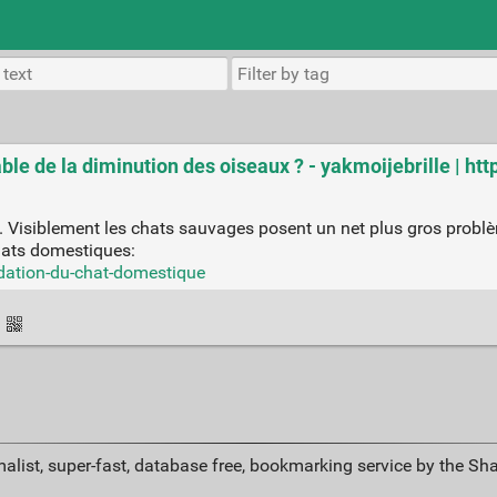
ble de la diminution des oiseaux ? - yakmoijebrille | htt
 Visiblement les chats sauvages posent un net plus gros probl
chats domestiques:
edation-du-chat-domestique
·
alist, super-fast, database free, bookmarking service by the Sh