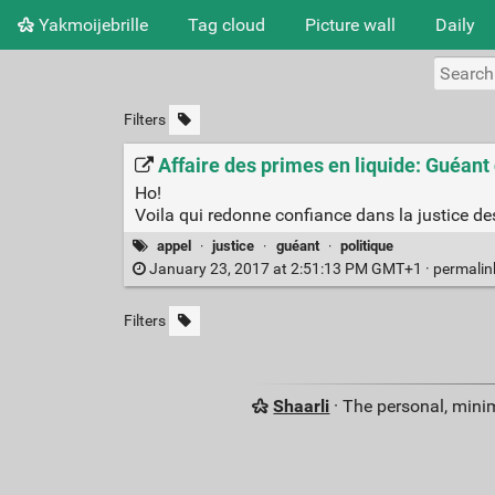
Yakmoijebrille
Tag cloud
Picture wall
Daily
Filters
Affaire des primes en liquide: Guéant
Ho!
Voila qui redonne confiance dans la justice de
appel
·
justice
·
guéant
·
politique
January 23, 2017 at 2:51:13 PM GMT+1 ·
permali
Filters
Shaarli
· The personal, minim