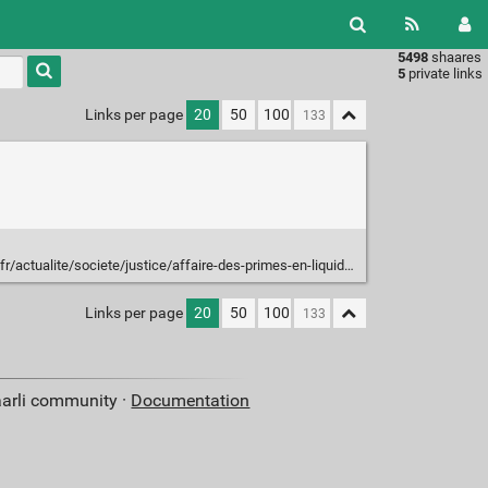
5498
shaares
Type 1 or
5
private links
more
characters
Links per page
20
50
100
for
results.
ete/justice/affaire-des-primes-en-liquide-claude-gueant-condamne-a-un-an-de-prison-ferme_1871726.html
Links per page
20
50
100
aarli community ·
Documentation