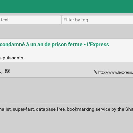
 condamné à un an de prison ferme - L'Express
s puissants.
nk
·
http://www.lexpress.fr/actualite/soci
alist, super-fast, database free, bookmarking service by the Sh