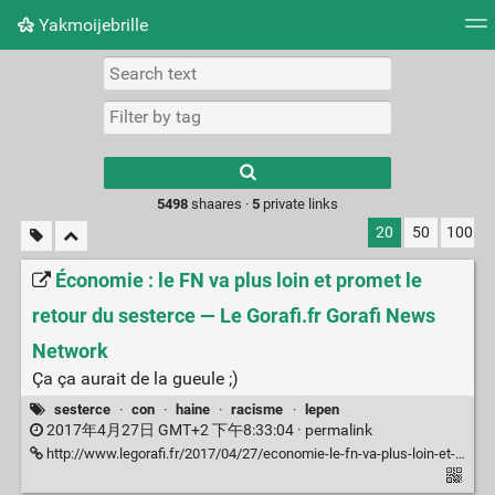
Yakmoijebrille
Tag cloud
Picture wall
Daily
RSS Feed
Logi
Type 1 or more
characters for
results.
5498
shaares ·
5
private links
20
50
100
Économie : le FN va plus loin et promet le
retour du sesterce — Le Gorafi.fr Gorafi News
Network
Ça ça aurait de la gueule ;)
sesterce
·
con
·
haine
·
racisme
·
lepen
2017年4月27日 GMT+2 下午8:33:04 ·
permalink
http://www.legorafi.fr/2017/04/27/economie-le-fn-va-plus-loin-et-promet-le-retour-du-sesterce/