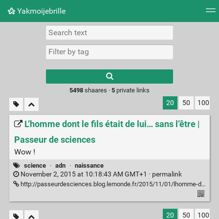
Yakmoijebrille
Tag cloud
Picture wall
Daily
RSS Feed
Logi
Type 1 or more
characters for
results.
5498
shaares ·
5
private links
20
50
100
L’homme dont le fils était de lui… sans l’être |
Passeur de sciences
Wow !
science
·
adn
·
naissance
November 2, 2015 at 10:18:43 AM GMT+1 ·
permalink
http://passeurdesciences.blog.lemonde.fr/2015/11/01/lhomme-dont-le-fils-etait-de-lui-sans-letre/
20
50
100