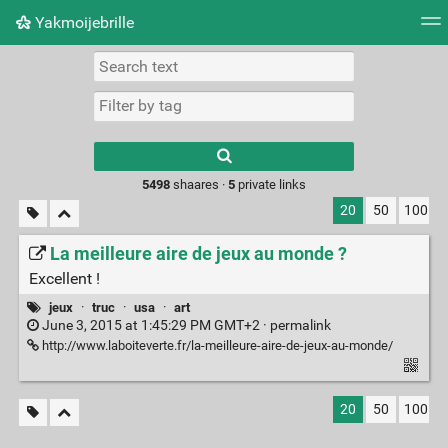
Yakmoijebrille
Tag cloud
Picture wall
Daily
RSS Feed
Logi
Type 1 or more
characters for
results.
5498
shaares ·
5
private links
20
50
100
La meilleure aire de jeux au monde ?
Excellent !
jeux
·
truc
·
usa
·
art
June 3, 2015 at 1:45:29 PM GMT+2 ·
permalink
http://www.laboiteverte.fr/la-meilleure-aire-de-jeux-au-monde/
20
50
100