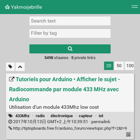
Yakmoijebrille
Tag cloud
Picture wall
Daily
RSS Feed
Logi
Type 1 or more
characters for
results.
5498
shaares ·
5
private links
20
50
100
Tutoriels pour Arduino • Afficher le sujet -
Radiocommande par module 433 MHz avec
Arduino
Utilisation d'un module 433Mhz low cost
433Mhz
·
radio
·
électronique
·
capteur
·
iot
2017年10月13日 GMT+2 上午10:39:51 ·
permalink
http://tiptopboards.free.fr/arduino_forum/viewtopic.php?f=2&t=9