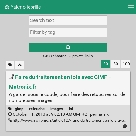
Yakmoijebrille
Tag cloud
Picture wall
Daily
RSS Feed
Logi
Type 1 or more
characters for
results.
5498
shaares ·
5
private links
20
50
100
Faire du traitement en lots avec GIMP -
Matronix.fr
À garder sous le coude, pour faire des retouches sur de
nombreuses images.
gimp
·
retouche
·
images
·
lot
October 11, 2013 at 9:02:18 AM GMT+2 ·
permalink
http://www.matronix.fr/article127/faire-du-traitement-en-lots-avec-gimp