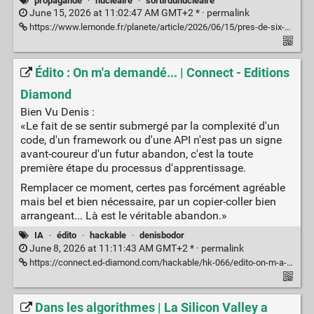
propagande
·
nucléaire
·
sortirdunucléaire
June 15, 2026 at 11:02:47 AM GMT+2 * ·
permalink
https://www.lemonde.fr/planete/article/2026/06/15/pres-de-six-milliards-de-poissons-de-crustaces-et-de-meduses-sont-victimes-des-centrales-nucleaires-francaises-chaque-annee_6703147_3244.html
Édito : On m'a demandé... | Connect - Editions
Diamond
Bien Vu Denis :
«Le fait de se sentir submergé par la complexité d'un
code, d'un framework ou d'une API n'est pas un signe
avant-coureur d'un futur abandon, c'est la toute
première étape du processus d'apprentissage.
Remplacer ce moment, certes pas forcément agréable
mais bel et bien nécessaire, par un copier-coller bien
arrangeant... Là est le véritable abandon.»
IA
·
édito
·
hackable
·
denisbodor
June 8, 2026 at 11:11:43 AM GMT+2 * ·
permalink
https://connect.ed-diamond.com/hackable/hk-066/edito-on-m-a-demande...
Dans les algorithmes | La Silicon Valley a