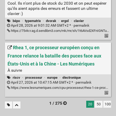
Cool. Ils n'ont plus de stock du 2030 et on peut espérer
qu'ils aient appris des erreurs et fassent un ultime
clavier :)
bépo
·
typematrix
·
dvorak
·
ergol
·
clavier
April 28, 2026 at 9:01:32 AM GMT+2 * ·
permalink
https://75vkr.r.ag.d.sendibm3.com/mk/mr/sh/1t6AVsd2XFnIGNTuc7iD2cKFCyJ7qO/FfS5I-xZBvA4
Rhea 1, ce processeur européen conçu en
France relance la bataille des puces face aux
États-Unis et à la Chine - Les Numériques
À suivre
riscv
·
processeur
·
europe
·
électronique
April 27, 2026 at 10:47:15 AM GMT+2 * ·
permalink
https://www.lesnumeriques.com/cpu-processeur/rhea-1-ce-processeur-europeen-concu-en-france-relance-la-bataille-des-puces-face-aux-etats-unis-et-a-la-chine-n239589.html
1 / 275
20
50
100