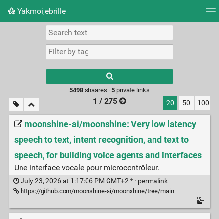
Yakmoijebrille
Tag cloud
Picture wall
Daily
RSS Feed
Logi
Type 1 or more
characters for
results.
5498
shaares ·
5
private links
1 / 275
20
50
100
moonshine-ai/moonshine: Very low latency
speech to text, intent recognition, and text to
speech, for building voice agents and interfaces
Une interface vocale pour microcontrôleur.
July 23, 2026 at 1:17:06 PM GMT+2 * ·
permalink
https://github.com/moonshine-ai/moonshine/tree/main