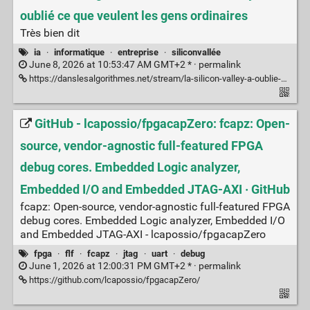
oublié ce que veulent les gens ordinaires
Très bien dit
ia
·
informatique
·
entreprise
·
siliconvallée
June 8, 2026 at 10:53:47 AM GMT+2 * ·
permalink
https://danslesalgorithmes.net/stream/la-silicon-valley-a-oublie-ce-que-veulent-les-gens-ordinaires/
GitHub - lcapossio/fpgacapZero: fcapz: Open-
source, vendor-agnostic full-featured FPGA
debug cores. Embedded Logic analyzer,
Embedded I/O and Embedded JTAG-AXI · GitHub
fcapz: Open-source, vendor-agnostic full-featured FPGA
debug cores. Embedded Logic analyzer, Embedded I/O
and Embedded JTAG-AXI - lcapossio/fpgacapZero
fpga
·
flf
·
fcapz
·
jtag
·
uart
·
debug
June 1, 2026 at 12:00:31 PM GMT+2 * ·
permalink
https://github.com/lcapossio/fpgacapZero/