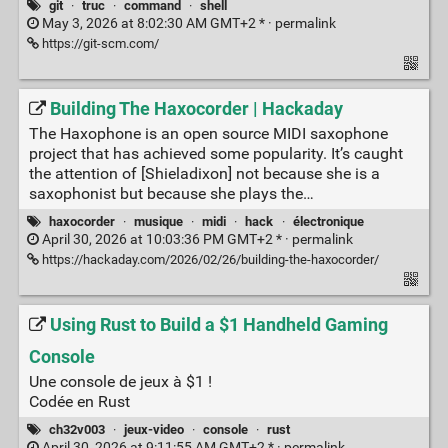
git
·
truc
·
command
·
shell
May 3, 2026 at 8:02:30 AM GMT+2 * ·
permalink
https://git-scm.com/
Building The Haxocorder | Hackaday
The Haxophone is an open source MIDI saxophone
project that has achieved some popularity. It’s caught
the attention of [Shieladixon] not because she is a
saxophonist but because she plays the…
haxocorder
·
musique
·
midi
·
hack
·
électronique
April 30, 2026 at 10:03:36 PM GMT+2 * ·
permalink
https://hackaday.com/2026/02/26/building-the-haxocorder/
Using Rust to Build a $1 Handheld Gaming
Console
Une console de jeux à $1 !
Codée en Rust
ch32v003
·
jeux-video
·
console
·
rust
April 30, 2026 at 9:11:55 AM GMT+2 * ·
permalink