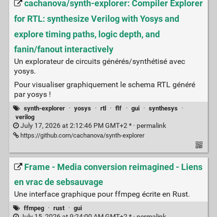
cachanova/synth-explorer: Compiler Explorer
for RTL: synthesize Verilog with Yosys and
explore timing paths, logic depth, and
fanin/fanout interactively
Un explorateur de circuits générés/synthétisé avec
yosys.
Pour visualiser graphiquement le schema RTL généré
par yosys !
synth-explorer
·
yosys
·
rtl
·
flf
·
gui
·
synthesys
·
verilog
July 17, 2026 at 2:12:46 PM GMT+2 * ·
permalink
https://github.com/cachanova/synth-explorer
Frame - Media conversion reimagined - Liens
en vrac de sebsauvage
Une interface graphique pour ffmpeg écrite en Rust.
ffmpeg
·
rust
·
gui
July 15, 2026 at 9:24:00 AM GMT+2 * ·
permalink