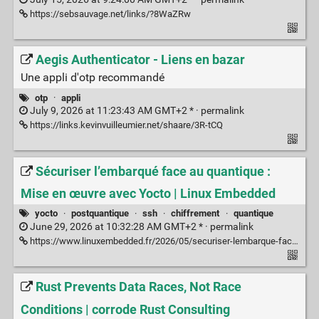
https://sebsauvage.net/links/?8WaZRw
Aegis Authenticator - Liens en bazar
Une appli d'otp recommandé
otp
·
appli
July 9, 2026 at 11:23:43 AM GMT+2 * ·
permalink
https://links.kevinvuilleumier.net/shaare/3R-tCQ
Sécuriser l’embarqué face au quantique :
Mise en œuvre avec Yocto | Linux Embedded
yocto
·
postquantique
·
ssh
·
chiffrement
·
quantique
June 29, 2026 at 10:32:28 AM GMT+2 * ·
permalink
https://www.linuxembedded.fr/2026/05/securiser-lembarque-face-au-quantique-mise-en-oeuvre-avec-yocto
Rust Prevents Data Races, Not Race
Conditions | corrode Rust Consulting