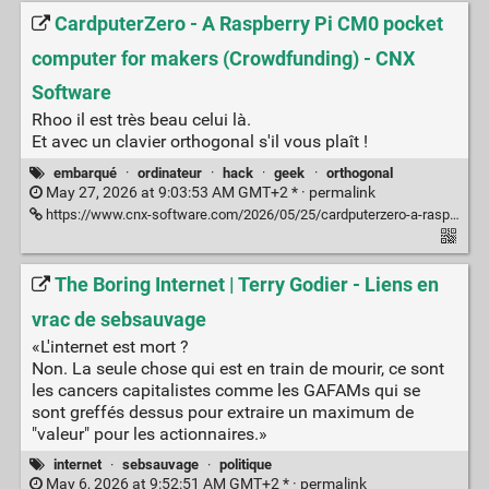
CardputerZero - A Raspberry Pi CM0 pocket
computer for makers (Crowdfunding) - CNX
Software
Rhoo il est très beau celui là.
Et avec un clavier orthogonal s'il vous plaît !
embarqué
·
ordinateur
·
hack
·
geek
·
orthogonal
May 27, 2026 at 9:03:53 AM GMT+2 * ·
permalink
https://www.cnx-software.com/2026/05/25/cardputerzero-a-raspberry-pi-cm0-pocket-computer-for-makers/
The Boring Internet | Terry Godier - Liens en
vrac de sebsauvage
«L'internet est mort ?
Non. La seule chose qui est en train de mourir, ce sont
les cancers capitalistes comme les GAFAMs qui se
sont greffés dessus pour extraire un maximum de
"valeur" pour les actionnaires.»
internet
·
sebsauvage
·
politique
May 6, 2026 at 9:52:51 AM GMT+2 * ·
permalink