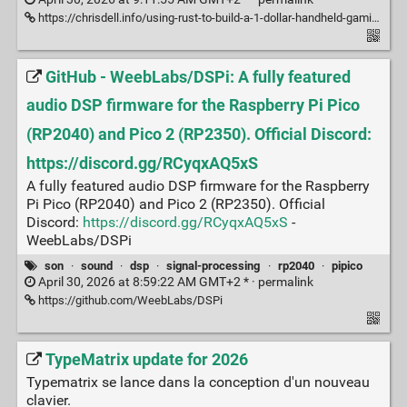
https://chrisdell.info/using-rust-to-build-a-1-dollar-handheld-gaming-console/
GitHub - WeebLabs/DSPi: A fully featured
audio DSP firmware for the Raspberry Pi Pico
(RP2040) and Pico 2 (RP2350). Official Discord:
https://discord.gg/RCyqxAQ5xS
A fully featured audio DSP firmware for the Raspberry
Pi Pico (RP2040) and Pico 2 (RP2350). Official
Discord:
https://discord.gg/RCyqxAQ5xS
-
WeebLabs/DSPi
son
·
sound
·
dsp
·
signal-processing
·
rp2040
·
pipico
April 30, 2026 at 8:59:22 AM GMT+2 * ·
permalink
https://github.com/WeebLabs/DSPi
TypeMatrix update for 2026
Typematrix se lance dans la conception d'un nouveau
clavier.