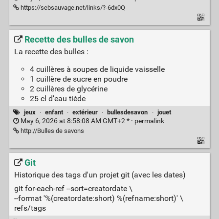
https://sebsauvage.net/links/?-6dx0Q
Recette des bulles de savon
La recette des bulles :
4 cuillères à soupes de liquide vaisselle
1 cuillère de sucre en poudre
2 cuillères de glycérine
25 cl d’eau tiède
jeux
·
enfant
·
extérieur
·
bullesdesavon
·
jouet
May 6, 2026 at 8:58:08 AM GMT+2 * ·
permalink
http://Bulles de savons
Git
Historique des tags d'un projet git (avec les dates)
git for-each-ref --sort=creatordate \
--format '%(creatordate:short) %(refname:short)' \
refs/tags