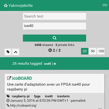
Yakmoijebrille
Tag cloud
Picture wall
Daily
RSS Feed
Logi
Type 1 or more
characters for
results.
5498
shaares ·
5
private links
2 / 2
20
50
100
26 results tagged
ice40
icoBOARD
Une carte d'adaptation avec un FPGA ice40 pour
raspberry pi
raspberry-pi
·
fpga
·
ice40
·
icestorm
January 5, 2016 at 8:52:06 PM GMT+1 ·
permalink
http://icoboard.org/