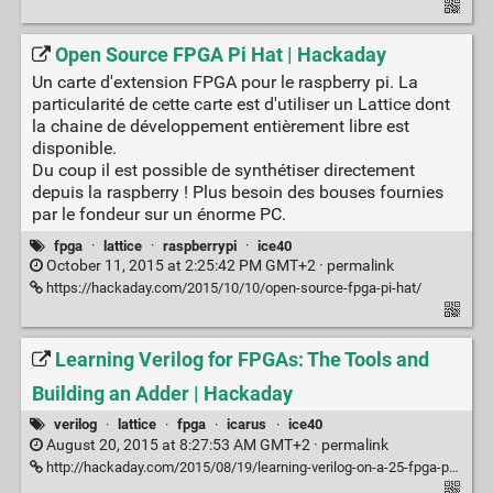
Open Source FPGA Pi Hat | Hackaday
Un carte d'extension FPGA pour le raspberry pi. La
particularité de cette carte est d'utiliser un Lattice dont
la chaine de développement entièrement libre est
disponible.
Du coup il est possible de synthétiser directement
depuis la raspberry ! Plus besoin des bouses fournies
par le fondeur sur un énorme PC.
fpga
·
lattice
·
raspberrypi
·
ice40
October 11, 2015 at 2:25:42 PM GMT+2 ·
permalink
https://hackaday.com/2015/10/10/open-source-fpga-pi-hat/
Learning Verilog for FPGAs: The Tools and
Building an Adder | Hackaday
verilog
·
lattice
·
fpga
·
icarus
·
ice40
August 20, 2015 at 8:27:53 AM GMT+2 ·
permalink
http://hackaday.com/2015/08/19/learning-verilog-on-a-25-fpga-part-i/