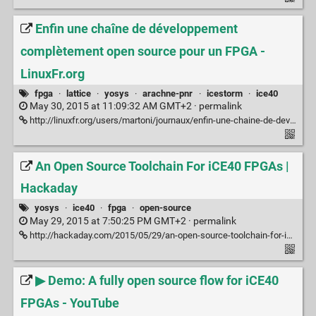
Enfin une chaîne de développement
complètement open source pour un FPGA -
LinuxFr.org
fpga
·
lattice
·
yosys
·
arachne-pnr
·
icestorm
·
ice40
May 30, 2015 at 11:09:32 AM GMT+2 ·
permalink
http://linuxfr.org/users/martoni/journaux/enfin-une-chaine-de-developpement-completement-open-source-pour-un-fpga
An Open Source Toolchain For iCE40 FPGAs |
Hackaday
yosys
·
ice40
·
fpga
·
open-source
May 29, 2015 at 7:50:25 PM GMT+2 ·
permalink
http://hackaday.com/2015/05/29/an-open-source-toolchain-for-ice40-fpgas/
▶ Demo: A fully open source flow for iCE40
FPGAs - YouTube