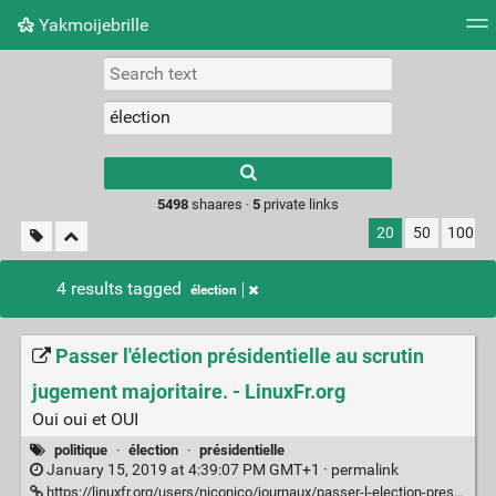
Yakmoijebrille
Tag cloud
Picture wall
Daily
RSS Feed
Logi
Type 1 or more
characters for
results.
5498
shaares ·
5
private links
20
50
100
4 results tagged
élection
Passer l'élection présidentielle au scrutin
jugement majoritaire. - LinuxFr.org
Oui oui et OUI
politique
·
élection
·
présidentielle
January 15, 2019 at 4:39:07 PM GMT+1 ·
permalink
https://linuxfr.org/users/niconico/journaux/passer-l-election-presidentielle-au-scrutin-jugement-majoritaire