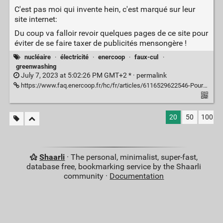
C'est pas moi qui invente hein, c'est marqué sur leur
site internet:
Du coup va falloir revoir quelques pages de ce site pour
éviter de se faire taxer de publicités mensongère !
nucléaire
·
électricité
·
enercoop
·
faux-cul
·
greenwashing
July 7, 2023 at 5:02:26 PM GMT+2 * ·
permalink
https://www.faq.enercoop.fr/hc/fr/articles/6116529622546-Pourquoi-ENERCOOP-a-t-il-recours-%C3%A0-l-ARENH-
20
50
100
Shaarli
· The personal, minimalist, super-fast,
database free, bookmarking service by the Shaarli
community ·
Documentation