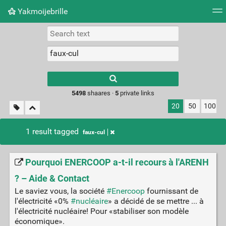
Yakmoijebrille
Tag cloud
Picture wall
Daily
RSS Feed
Logi
Type 1 or more
characters for
results.
5498
shaares ·
5
private links
20
50
100
1 result tagged
faux-cul
Pourquoi ENERCOOP a-t-il recours à l'ARENH
? – Aide & Contact
Le saviez vous, la société
#Enercoop
fournissant de
l'électricité «0%
#nucléaire
» a décidé de se mettre ... à
l'électricité nucléaire! Pour «stabiliser son modèle
économique».