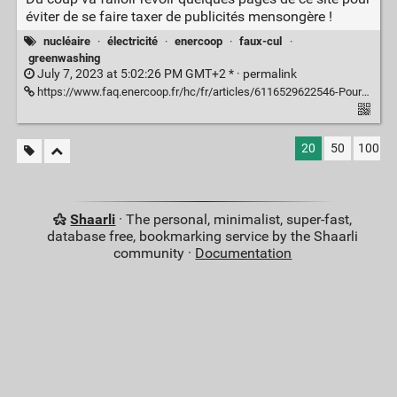
éviter de se faire taxer de publicités mensongère !
nucléaire
·
électricité
·
enercoop
·
faux-cul
·
greenwashing
July 7, 2023 at 5:02:26 PM GMT+2 * ·
permalink
https://www.faq.enercoop.fr/hc/fr/articles/6116529622546-Pourquoi-ENERCOOP-a-t-il-recours-%C3%A0-l-ARENH-
20
50
100
Shaarli
· The personal, minimalist, super-fast,
database free, bookmarking service by the Shaarli
community ·
Documentation