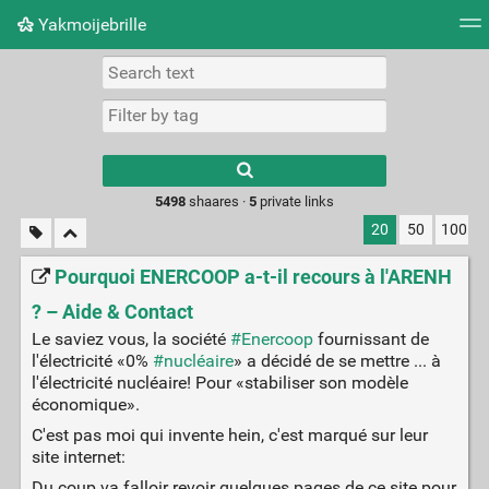
Yakmoijebrille
Tag cloud
Picture wall
Daily
RSS Feed
Logi
Type 1 or more
characters for
results.
5498
shaares ·
5
private links
20
50
100
Pourquoi ENERCOOP a-t-il recours à l'ARENH
? – Aide & Contact
Le saviez vous, la société
#Enercoop
fournissant de
l'électricité «0%
#nucléaire
» a décidé de se mettre ... à
l'électricité nucléaire! Pour «stabiliser son modèle
économique».
C'est pas moi qui invente hein, c'est marqué sur leur
site internet:
Du coup va falloir revoir quelques pages de ce site pour