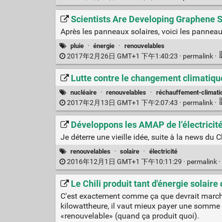
Scientists Are Developing Graphene S
Après les panneaux solaires, voici les panneaux
pluie
·
énergie
·
renouvelables
2017年2月26日 GMT+1 下午1:40:23 ·
permalink
·
Lutte contre le changement climatique
nucléaire
·
renouvelables
·
réchauffement-climati
2017年2月13日 GMT+1 下午2:07:43 ·
permalink
·
Développons les AMAP de l’électricité
Je déterre une vieille idée, suite à la news du C
renouvelables
·
solaire
·
électricité
2016年12月1日 GMT+1 下午10:11:29 ·
permalink
·
Le Chili produit tant d'énergie solaire 
C'est exactement comme ça que devrait marcher
kilowattheure, il vaut mieux payer une somme 
«renouvelable» (quand ça produit quoi).