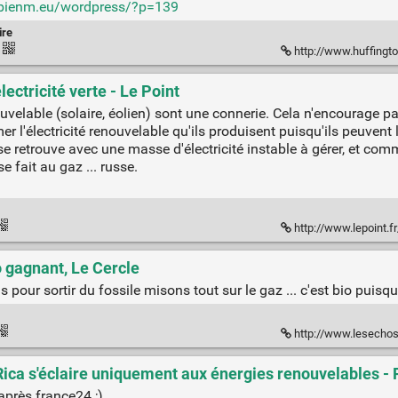
abienm.eu/wordpress/?p=139
ire
http://www.huffingtonpost.fr/2
lectricité verte - Le Point
nouvelable (solaire, éolien) sont une connerie. Cela n'encourage p
 l'électricité renouvelable qu'ils produisent puisqu'ils peuvent 
e se retrouve avec une masse d'électricité instable à gérer, et 
 fait au gaz ... russe.
http://www.lepoint.fr/environnem
o gagnant, Le Cercle
 pour sortir du fossile misons tout sur le gaz ... c'est bio puisque
http://www.lesechos.fr/idees-d
Rica s'éclaire uniquement aux énergies renouvelables -
après france24 ;)