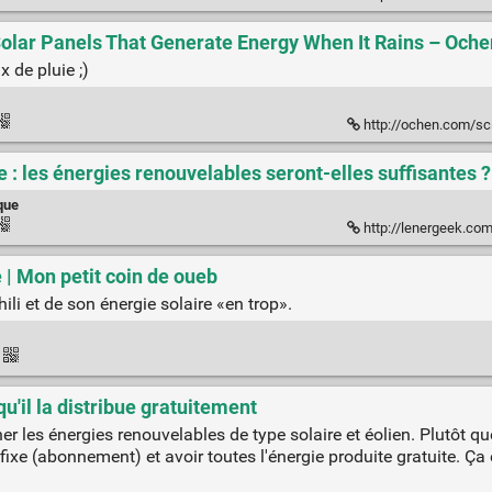
olar Panels That Generate Energy When It Rains – Oche
 de pluie ;)
http://ochen.com/scientists
 : les énergies renouvelables seront-elles suffisantes ?
que
http://lenergeek.com/2017/02/07/l
 | Mon petit coin de oueb
hili et de son énergie solaire «en trop».
qu'il la distribue gratuitement
 les énergies renouvelables de type solaire et éolien. Plutôt q
fixe (abonnement) et avoir toutes l'énergie produite gratuite. 