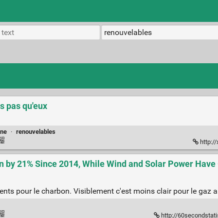
s pas qu'eux
nne
·
renouvelables
http:/
en by 21% Since 2014, While Wind and Solar Power Hav
ents pour le charbon. Visiblement c'est moins clair pour le gaz
http://60secondstatistics.com/coal-usage-in-