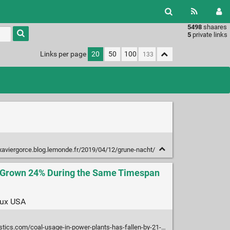
5498
shaares
Type 1 or
5
private links
more
characters
Links per page
20
50
100
for
results.
/xaviergorce.blog.lemonde.fr/2019/04/12/grune-nacht/
e Grown 24% During the Same Timespan
 aux USA
power-plants-has-fallen-by-21-since-2014-while-wind-and-solar-power-have-grown-24-during-the-same-timespan-in-the-u-s/