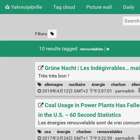
Yakmoijebrille
Tag cloud
Picture wall
Daily
Filters
10 results tagged
renouvelables
Grüne Nacht | Les Indégivrables… mai
Très très bon !
allemagne
·
nucléaire
·
énergie
·
charbon
·
élie
2019年4月12日 GMT+2 下午2:07:01 ·
permalink
·
Coal Usage in Power Plants Has Fall
in the U.S. – 60 Second Statistics
Les énergies renouvelable sont de vrai concurr
usa
·
énergie
·
charbon
·
renouvelables
2017年3月24日 GMT+1 下午3:22:59 ·
permalink
·