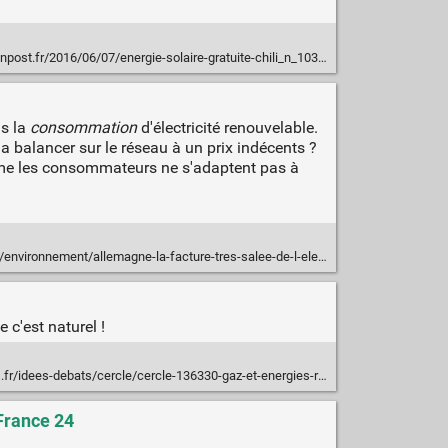
016/06/07/energie-solaire-gratuite-chili_n_10333264.html?ncid=fcbklnkfrhpmg00000001
as la
consommation
d'électricité renouvelable.
la balancer sur le réseau à un prix indécents ?
comme les consommateurs ne s'adaptent pas à
ent/allemagne-la-facture-tres-salee-de-l-electricite-verte-25-08-2015-1958952_1927.php
 c'est naturel !
ebats/cercle/cercle-136330-gaz-et-energies-renouvelables-duo-gagnant-1140729.php
 France 24