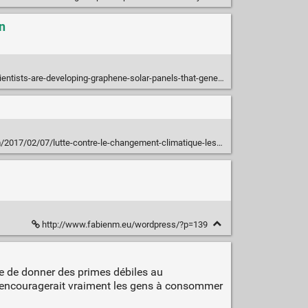
n
-are-developing-graphene-solar-panels-that-generate-energy-when-it-rains
utte-contre-le-changement-climatique-les-energies-renouvelables-seront-elles-suffisantes/
http://www.fabienm.eu/wordpress/?p=139
ue de donner des primes débiles au
Ça encouragerait vraiment les gens à consommer