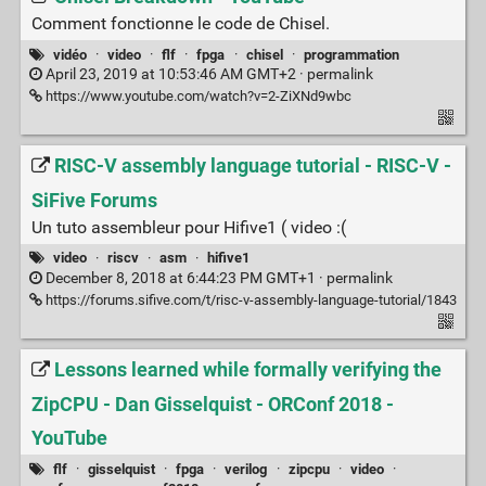
Comment fonctionne le code de Chisel.
vidéo
·
video
·
flf
·
fpga
·
chisel
·
programmation
April 23, 2019 at 10:53:46 AM GMT+2 ·
permalink
https://www.youtube.com/watch?v=2-ZiXNd9wbc
RISC-V assembly language tutorial - RISC-V -
SiFive Forums
Un tuto assembleur pour Hifive1 ( video :(
video
·
riscv
·
asm
·
hifive1
December 8, 2018 at 6:44:23 PM GMT+1 ·
permalink
https://forums.sifive.com/t/risc-v-assembly-language-tutorial/1843
Lessons learned while formally verifying the
ZipCPU - Dan Gisselquist - ORConf 2018 -
YouTube
flf
·
gisselquist
·
fpga
·
verilog
·
zipcpu
·
video
·