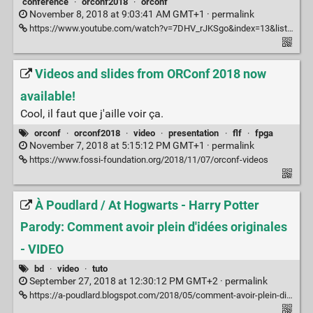
conference
·
orconf2018
·
orconf
November 8, 2018 at 9:03:41 AM GMT+1 ·
permalink
https://www.youtube.com/watch?v=7DHV_rJKSgo&index=13&list=PLUg3wIOWD8yoZLznLfhXjlICGlx2tuwvT&t=0s
Videos and slides from ORConf 2018 now
available!
Cool, il faut que j'aille voir ça.
orconf
·
orconf2018
·
video
·
presentation
·
flf
·
fpga
November 7, 2018 at 5:15:12 PM GMT+1 ·
permalink
https://www.fossi-foundation.org/2018/11/07/orconf-videos
À Poudlard / At Hogwarts - Harry Potter
Parody: Comment avoir plein d'idées originales
- VIDEO
bd
·
video
·
tuto
September 27, 2018 at 12:30:12 PM GMT+2 ·
permalink
https://a-poudlard.blogspot.com/2018/05/comment-avoir-plein-didees-originales.html