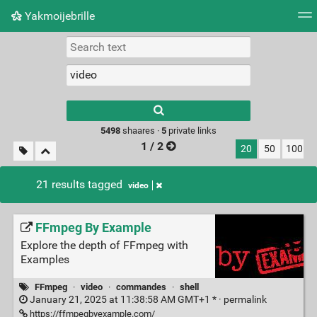
Yakmoijebrille
Tag cloud
Picture wall
Daily
RSS Feed
Logi
Type 1 or more
characters for
results.
5498
shaares ·
5
private links
1 / 2
20
50
100
21 results tagged
video
FFmpeg By Example
Explore the depth of FFmpeg with
Examples
FFmpeg
·
video
·
commandes
·
shell
January 21, 2025 at 11:38:58 AM GMT+1 * ·
permalink
https://ffmpegbyexample.com/