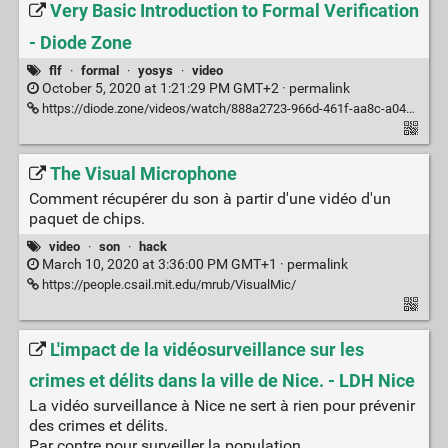
Very Basic Introduction to Formal Verification
- Diode Zone
flf
·
formal
·
yosys
·
video
October 5, 2020 at 1:21:29 PM GMT+2 ·
permalink
https://diode.zone/videos/watch/888a2723-966d-461f-aa8c-a0438777ffbe
The Visual Microphone
Comment récupérer du son à partir d'une vidéo d'un
paquet de chips.
video
·
son
·
hack
March 10, 2020 at 3:36:00 PM GMT+1 ·
permalink
https://people.csail.mit.edu/mrub/VisualMic/
L'impact de la vidéosurveillance sur les
crimes et délits dans la ville de Nice. - LDH Nice
La vidéo surveillance à Nice ne sert à rien pour prévenir
des crimes et délits.
Par contre pour surveiller la population ...