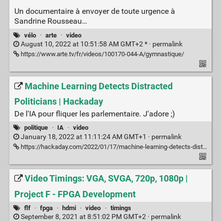
Un documentaire à envoyer de toute urgence à
Sandrine Rousseau…
vélo
·
arte
·
video
August 10, 2022 at 10:51:58 AM GMT+2 * ·
permalink
https://www.arte.tv/fr/videos/100170-044-A/gymnastique/
Machine Learning Detects Distracted
Politicians | Hackaday
De l'IA pour fliquer les parlementaire. J'adore ;)
politique
·
IA
·
video
January 18, 2022 at 11:11:24 AM GMT+1 ·
permalink
https://hackaday.com/2022/01/17/machine-learning-detects-distracted-politicians/
Video Timings: VGA, SVGA, 720p, 1080p |
Project F - FPGA Development
flf
·
fpga
·
hdmi
·
video
·
timings
September 8, 2021 at 8:51:02 PM GMT+2 ·
permalink