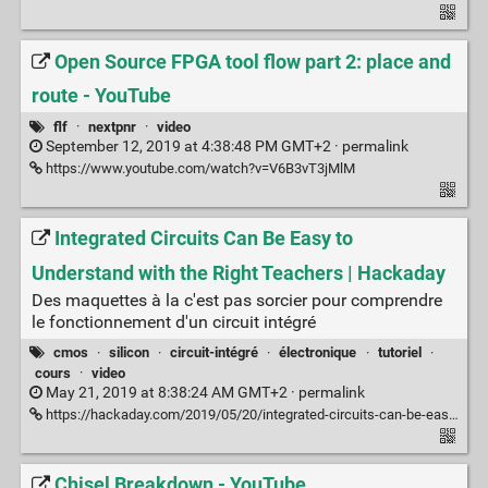
Open Source FPGA tool flow part 2: place and
route - YouTube
flf
·
nextpnr
·
video
September 12, 2019 at 4:38:48 PM GMT+2 ·
permalink
https://www.youtube.com/watch?v=V6B3vT3jMlM
Integrated Circuits Can Be Easy to
Understand with the Right Teachers | Hackaday
Des maquettes à la c'est pas sorcier pour comprendre
le fonctionnement d'un circuit intégré
cmos
·
silicon
·
circuit-intégré
·
électronique
·
tutoriel
·
cours
·
video
May 21, 2019 at 8:38:24 AM GMT+2 ·
permalink
https://hackaday.com/2019/05/20/integrated-circuits-can-be-easy-to-understand-with-the-right-teachers/
Chisel Breakdown - YouTube