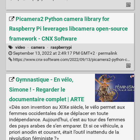
Picamera2 Python camera library for
Raspberry Pi leverages libcamera open-source
framework - CNX Software
video
·
camera
·
raspberrypi
September 13, 2022 at 2:49:17 PM GMT+2 ·
permalink
https://www.cnx-software.com/2022/09/13/picamera2-python-camera-library-for-raspberry-pi-leverages-libcamera-open-source-framework/
Gymnastique - En vélo,
Simone ! - Regarder le
documentaire complet | ARTE
«Dès son invention au XIXe siècle, le vélo permet aux
femmes occidentales de se déplacer en toute
indépendance. Aujourd’hui, c’est au tour des femmes
des pays arabes de s’en emparer. Et si ce véhicule, a
priori anodin et courant, était l’outil inattendu de la
révolution féministe ?»