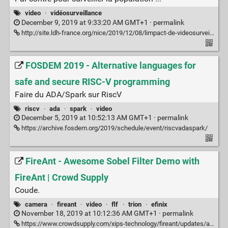
video
·
vidéosurveillance
December 9, 2019 at 9:33:20 AM GMT+1 ·
permalink
http://site.ldh-france.org/nice/2019/12/08/limpact-de-videosurveillance-crimes-delits-ville-de-nice/
FOSDEM 2019 - Alternative languages for
safe and secure RISC-V programming
Faire du ADA/Spark sur RiscV
riscv
·
ada
·
spark
·
video
December 5, 2019 at 10:52:13 AM GMT+1 ·
permalink
https://archive.fosdem.org/2019/schedule/event/riscvadaspark/
FireAnt - Awesome Sobel Filter Demo with
FireAnt | Crowd Supply
Coude.
camera
·
fireant
·
video
·
flf
·
trion
·
efinix
November 18, 2019 at 10:12:36 AM GMT+1 ·
permalink
https://www.crowdsupply.com/xips-technology/fireant/updates/awesome-sobel-filter-demo-with-fireant