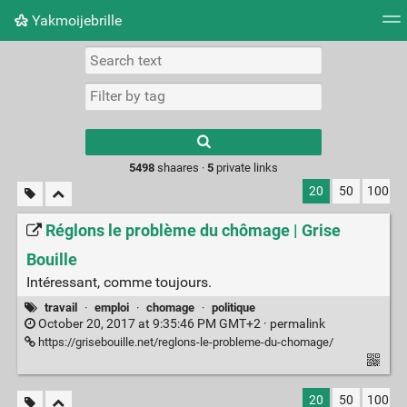
Yakmoijebrille
Tag cloud
Picture wall
Daily
RSS Feed
Logi
Type 1 or more
characters for
results.
5498
shaares ·
5
private links
20
50
100
Réglons le problème du chômage | Grise
Bouille
Intéressant, comme toujours.
travail
·
emploi
·
chomage
·
politique
October 20, 2017 at 9:35:46 PM GMT+2 ·
permalink
https://grisebouille.net/reglons-le-probleme-du-chomage/
20
50
100