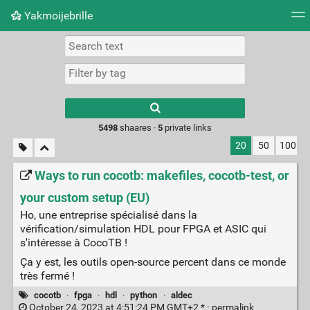
Yakmoijebrille
Tag cloud
Picture wall
Daily
RSS Feed
Logi
Type 1 or more
characters for
results.
5498
shaares ·
5
private links
20
50
100
Ways to run cocotb: makefiles, cocotb-test, or
your custom setup (EU)
Ho, une entreprise spécialisé dans la
vérification/simulation HDL pour FPGA et ASIC qui
s'intéresse à CocoTB !
Ça y est, les outils open-source percent dans ce monde
très fermé !
cocotb
·
fpga
·
hdl
·
python
·
aldec
October 24, 2023 at 4:51:24 PM GMT+2 * ·
permalink