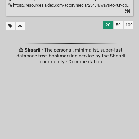
https://resources.aldec.com/acton/media/23474/ways-to-run-cocotb-makefiles-cocotb-test-or-your-custom-setup-eu?sid=TV2:p1nqk3CCs
20
50
100
Shaarli
· The personal, minimalist, super-fast,
database free, bookmarking service by the Shaarli
community ·
Documentation