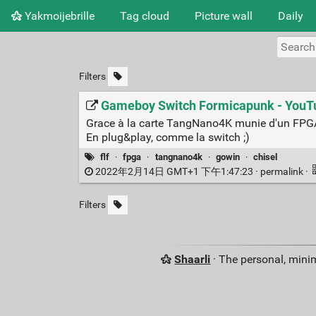
Yakmoijebrille
Tag cloud
Picture wall
Daily
Filters
Gameboy Switch Formicapunk - YouT
Grace à la carte TangNano4K munie d'un FPGA
En plug&play, comme la switch ;)
flf
·
fpga
·
tangnano4k
·
gowin
·
chisel
2022年2月14日 GMT+1 下午1:47:23 ·
permalink
·
Filters
Shaarli
· The personal, minim