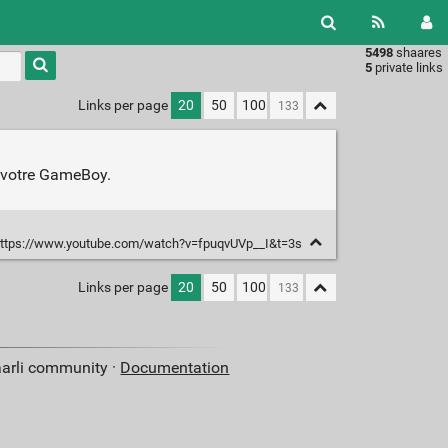
5498
shaares
Type 1 or
5
private links
more
characters
Links per page
20
50
100
for
results.
 votre GameBoy.
ttps://www.youtube.com/watch?v=fpuqvUVp__I&t=3s
Links per page
20
50
100
aarli community ·
Documentation