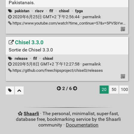
Pakistanais.
pakistan
·
riscv
·
flf
·
chisel
·
fpga
2020年6月25日 GMT+2 下午2:56:44 ·
permalink
https://www.youtube.com/watch?time_continue=57&v=5PV5bYw8-Os&feature=emb_logo
Chisel 3.3.0
Sortie de Chisel 3.3.0
release
·
flf
·
chisel
2020年5月8日 GMT+2 下午12:27:58 ·
permalink
https://github.com/freechipsproject/chisel3/releases
2 / 6
20
50
100
Shaarli
· The personal, minimalist, super-fast,
database free, bookmarking service by the Shaarli
community ·
Documentation