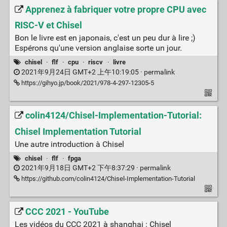
Apprenez à fabriquer votre propre CPU avec
RISC-V et Chisel
Bon le livre est en japonais, c'est un peu dur à lire ;)
Espérons qu'une version anglaise sorte un jour.
chisel
·
flf
·
cpu
·
riscv
·
livre
2021年9月24日 GMT+2 上午10:19:05 ·
permalink
https://gihyo.jp/book/2021/978-4-297-12305-5
colin4124/Chisel-Implementation-Tutorial:
Chisel Implementation Tutorial
Une autre introduction à Chisel
chisel
·
flf
·
fpga
2021年9月18日 GMT+2 下午8:37:29 ·
permalink
https://github.com/colin4124/Chisel-Implementation-Tutorial
CCC 2021 - YouTube
Les vidéos du CCC 2021 à shanghai : Chisel