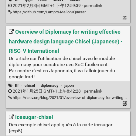
2021年2月3日 GMT+1 下午12:59:39 ·
permalink
https://github.com/Lampro-Mellon/Quasar
Overview of Diplomacy for writing effective
hardware design language Chisel (Japanese) -
RISC-V International
Un article sur l'utilisation de chisel avec le module
diplomacy pour construire des SoC facilement.
Par contre c'est en Japonnais, il va falloir jouer du
google trad !
flf
·
chisel
·
diplomacy
·
japon
2021年1月25日 GMT+1 上午8:42:28 ·
permalink
https://riscv.org/blog/2021/01/overview-of-diplomacy-for-writing-effective-hardware-design-language-chisel-japanese/
icesugar-chisel
Des exemple chisel appliqués à la carte icesugar
(ecp5).