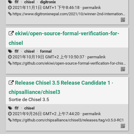
flf
·
chisel
·
digitronix
2021年11月1日 GMT+1 下午8:46:18 ·
permalink
https://www.digitronixnepal.com/2021/10/winner-2nd-International-FPGA-design-competition.html
ekiwi/open-source-formal-verification-for-
chisel
flf
·
chisel
·
formal
2021年10月19日 GMT+2 上午10:50:37 ·
permalink
https://github.com/ekiwi/open-source-formal-verification-for-chisel
Release Chisel 3.5 Release Candidate 1 ·
chipsalliance/chisel3
Sortie de Chisel 3.5
flf
·
chisel
2021年9月26日 GMT+2 上午7:44:20 ·
permalink
https://github.com/chipsalliance/chisel3/releases/tag/v3.5.0-RC1