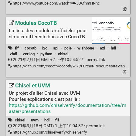
https://www.youtube.com/watch?v=-JO6fnmHNhc
Modules CocoTB
La liste des modules «officiels» pour
simuler différents bus avec CocoTB
flf
·
cocotb
·
i2c
·
spi
·
pcie
·
wishbone
·
axi
·
hdl
·
vhdl
·
verilog
·
python
·
chisel
2021年7月1日 GMT+2 上午10:54:52 * ·
permalink
https://github.com/cocotb/cocotb/wiki/Further-Resources#extension-modules-cocotbext
Chisel et UVM
Un projet d'allier Chisel avec UVM
Pour les explications c'est par là :
https://github.com/chiselverify/documentation/tree/m
aster/presentations
chisel
·
uvm
·
hdl
·
flf
2021年3月18日 GMT+1 上午10:04:37 ·
permalink
https://github.com/chiselverify/chiselverify