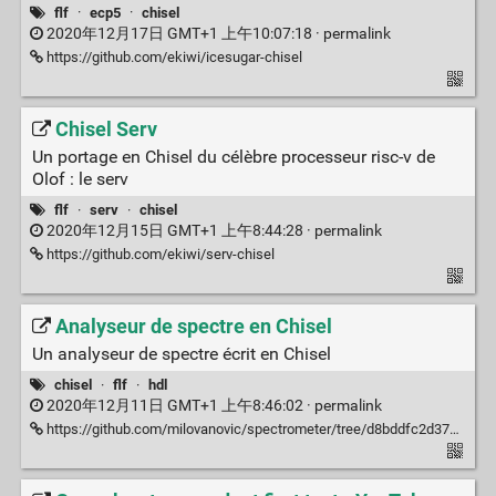
flf
·
ecp5
·
chisel
2020年12月17日 GMT+1 上午10:07:18 ·
permalink
https://github.com/ekiwi/icesugar-chisel
Chisel Serv
Un portage en Chisel du célèbre processeur risc-v de
Olof : le serv
flf
·
serv
·
chisel
2020年12月15日 GMT+1 上午8:44:28 ·
permalink
https://github.com/ekiwi/serv-chisel
Analyseur de spectre en Chisel
Un analyseur de spectre écrit en Chisel
chisel
·
flf
·
hdl
2020年12月11日 GMT+1 上午8:46:02 ·
permalink
https://github.com/milovanovic/spectrometer/tree/d8bddfc2d3727c3eb052c5833dee2a61e9cc2a4a