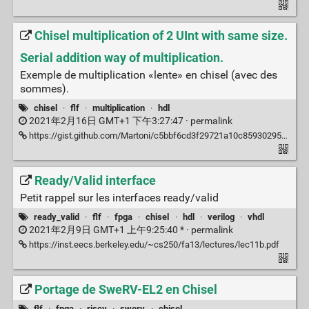
Chisel multiplication of 2 UInt with same size.
Serial addition way of multiplication.
Exemple de multiplication «lente» en chisel (avec des
sommes).
chisel
·
flf
·
multiplication
·
hdl
2021年2月16日 GMT+1 下午3:27:47 ·
permalink
https://gist.github.com/Martoni/c5bbf6cd3f29721a10c8593029502c13
Ready/Valid interface
Petit rappel sur les interfaces ready/valid
ready_valid
·
flf
·
fpga
·
chisel
·
hdl
·
verilog
·
vhdl
2021年2月9日 GMT+1 上午9:25:40 * ·
permalink
https://inst.eecs.berkeley.edu/~cs250/fa13/lectures/lec11b.pdf
Portage de SweRV-EL2 en Chisel
flf
·
fpga
·
riscv
·
swerv
·
chisel