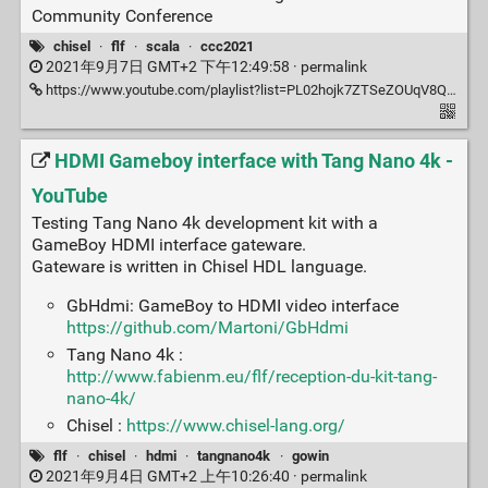
Community Conference
chisel
·
flf
·
scala
·
ccc2021
2021年9月7日 GMT+2 下午12:49:58 ·
permalink
https://www.youtube.com/playlist?list=PL02hojk7ZTSeZOUqV8QND4dYbkTm3Ov2A
HDMI Gameboy interface with Tang Nano 4k -
YouTube
Testing Tang Nano 4k development kit with a
GameBoy HDMI interface gateware.
Gateware is written in Chisel HDL language.
GbHdmi: GameBoy to HDMI video interface
https://github.com/Martoni/GbHdmi
Tang Nano 4k :
http://www.fabienm.eu/flf/reception-du-kit-tang-
nano-4k/
Chisel :
https://www.chisel-lang.org/
flf
·
chisel
·
hdmi
·
tangnano4k
·
gowin
2021年9月4日 GMT+2 上午10:26:40 ·
permalink