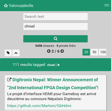
Yakmoijebrille
Tag cloud
Picture wall
Daily
RSS Feed
Logi
Type 1 or more
characters for
results.
5498
shaares ·
5
private links
2 / 6
20
50
100
111 results tagged
chisel
Digitronix Nepal: Winner Announcement of
"2nd International FPGA Design Competition"!
Le projet d'interface HDMI pour Gameboy est arrivé
deuxième au concours Népalais Digitronix:
https://github.com/Martoni/GbHdmi