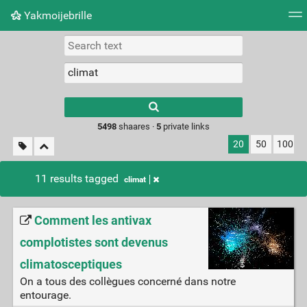
Yakmoijebrille
Tag cloud
Picture wall
Daily
RSS Feed
Logi
Type 1 or more
characters for
results.
5498
shaares ·
5
private links
20
50
100
11 results tagged
climat
Comment les antivax
complotistes sont devenus
climatosceptiques
On a tous des collègues concerné dans notre
entourage.