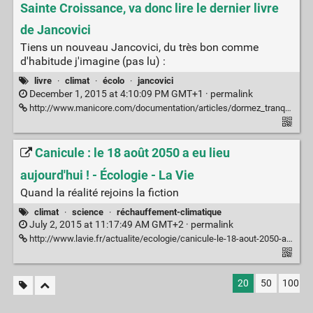
Sainte Croissance, va donc lire le dernier livre
de Jancovici
Tiens un nouveau Jancovici, du très bon comme
d'habitude j'imagine (pas lu) :
livre
·
climat
·
écolo
·
jancovici
December 1, 2015 at 4:10:09 PM GMT+1 ·
permalink
http://www.manicore.com/documentation/articles/dormez_tranquilles.html
Canicule : le 18 août 2050 a eu lieu
aujourd'hui ! - Écologie - La Vie
Quand la réalité rejoins la fiction
climat
·
science
·
réchauffement-climatique
July 2, 2015 at 11:17:49 AM GMT+2 ·
permalink
http://www.lavie.fr/actualite/ecologie/canicule-le-18-aout-2050-a-eu-lieu-aujourd-hui-01-07-2015-64729_8.php
20
50
100