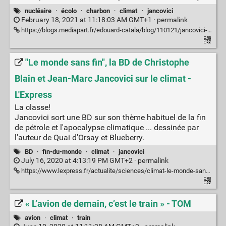
nucléaire
·
écolo
·
charbon
·
climat
·
jancovici
February 18, 2021 at 11:18:03 AM GMT+1 ·
permalink
https://blogs.mediapart.fr/edouard-catala/blog/110121/jancovici-le-raoult-du-nucleaire-l-ecologie-cheval-de-troie-du-nucleaire/commentaires
"Le monde sans fin", la BD de Christophe
Blain et Jean-Marc Jancovici sur le climat -
L'Express
La classe!
Jancovici sort une BD sur son thème habituel de la fin
de pétrole et l'apocalypse climatique ... dessinée par
l'auteur de Quai d'Orsay et Blueberry.
BD
·
fin-du-monde
·
climat
·
jancovici
July 16, 2020 at 4:13:19 PM GMT+2 ·
permalink
https://www.lexpress.fr/actualite/sciences/climat-le-monde-sans-fin-la-nouvelle-bd-de-christophe-blain-et-jean-marc-jancovici_2130860.html
« L’avion de demain, c’est le train » - TOM
avion
·
climat
·
train