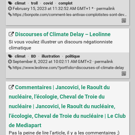
climat
·
troll
·
covid
·
complot
February 15, 2023 at 11:32:52 AM GMT+1 * ·
permalink
https://bonpote.com/comment-les-antivax-complotistes-sont-devenus-climatosceptiques/
Discourses of Climate Delay – Leolinne
Si vous voulez illustrer un discours négationniste
climatique
climat
·
BD
·
illustration
·
politique
September 8, 2022 at 10:02:11 AM GMT+2 ·
permalink
https://www.leolinne.com/?portfolio=discourses-of-climate-delay
Commentaires | Jancovici, le Raoult du
nucléaire, l’écologie, Cheval de Troie du
nucléaire | Jancovici, le Raoult du nucléaire,
l’écologie, Cheval de Troie du nucléaire | Le Club
de Mediapart
Pas la peine de lire l'article, il y a les commentaires ;)