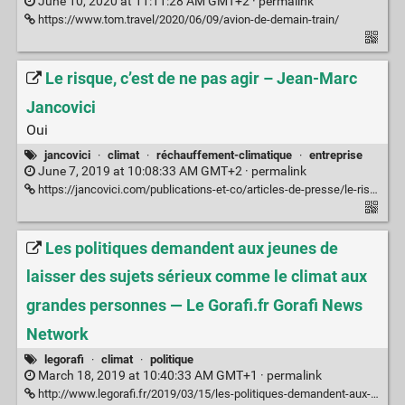
June 10, 2020 at 11:11:28 AM GMT+2 ·
permalink
https://www.tom.travel/2020/06/09/avion-de-demain-train/
Le risque, c’est de ne pas agir – Jean-Marc
Jancovici
Oui
jancovici
·
climat
·
réchauffement-climatique
·
entreprise
June 7, 2019 at 10:08:33 AM GMT+2 ·
permalink
https://jancovici.com/publications-et-co/articles-de-presse/le-risque-cest-de-ne-pas-agir/
Les politiques demandent aux jeunes de
laisser des sujets sérieux comme le climat aux
grandes personnes — Le Gorafi.fr Gorafi News
Network
legorafi
·
climat
·
politique
March 18, 2019 at 10:40:33 AM GMT+1 ·
permalink
http://www.legorafi.fr/2019/03/15/les-politiques-demandent-aux-jeunes-de-laisser-des-sujets-serieux-comme-le-climat-aux-grandes-personnes/