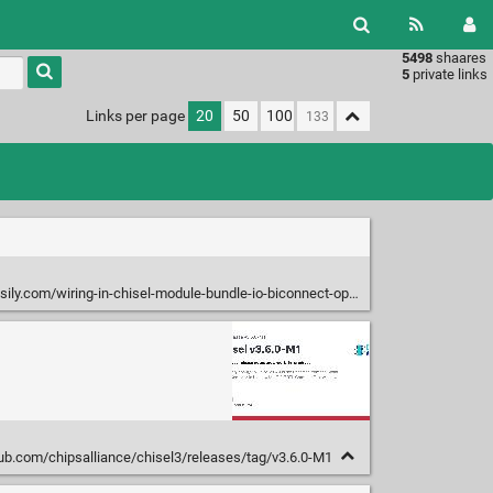
5498
shaares
Type 1 or
5
private links
more
characters
Links per page
20
50
100
for
results.
.com/wiring-in-chisel-module-bundle-io-biconnect-operator-tutorial/
hub.com/chipsalliance/chisel3/releases/tag/v3.6.0-M1