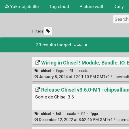
Yakmoijebrille
Tag cloud
Picture wall
Daily
Filters
33 results tagged
scala
Wiring in Chisel ! Module, Bundle, IO,
chisel
·
fpga
·
flf
·
scala
January 8, 2024 at 12:11:10 PM GMT+1 * ·
permal
Release Chisel v3.6.0-M1 · chipsallia
Sortie de Chisel 3.6
chisel
·
hdl
·
scala
·
flf
·
fpga
December 12, 2022 at 8:52:46 PM GMT+1 * ·
perma