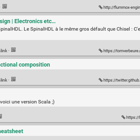
·
http://flummox-engineerin
ign | Electronics etc…
pinalHDL. Le SpinalHDL à le même gros défault que Chisel : C'es
link
·
https://tomverbeure.git
nctional composition
link
·
https://twitter.github.io/sc
voici une version Scala ;)
https://
heatsheet