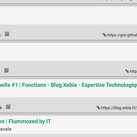
k
·
https://gist.git
k
·
http
elle #1 | Fonctions - Blog Xebia - Expertise Technologi
nk
·
https://blog.xebia.fr/2
ies | Flummoxed by IT
 scala