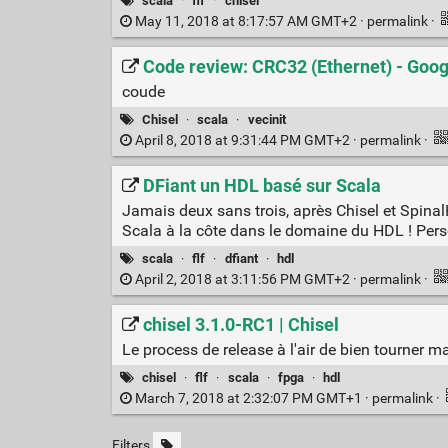
scala
·
flf
·
chisel
May 11, 2018 at 8:17:57 AM GMT+2 ·
permalink
·
Code review: CRC32 (Ethernet) - Goo
coude
Chisel
·
scala
·
vecinit
April 8, 2018 at 9:31:44 PM GMT+2 ·
permalink
·
DFiant un HDL basé sur Scala
Jamais deux sans trois, après Chisel et Spinal
Scala à la côte dans le domaine du HDL ! Perso 
scala
·
flf
·
dfiant
·
hdl
April 2, 2018 at 3:11:56 PM GMT+2 ·
permalink
·
chisel 3.1.0-RC1 | Chisel
Le process de release à l'air de bien tourner m
chisel
·
flf
·
scala
·
fpga
·
hdl
March 7, 2018 at 2:32:07 PM GMT+1 ·
permalink
·
Filters