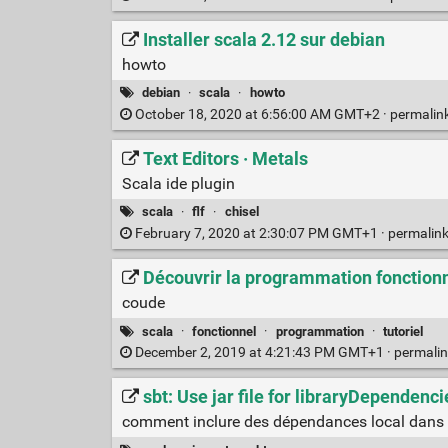
Installer scala 2.12 sur debian
howto
debian
·
scala
·
howto
October 18, 2020 at 6:56:00 AM GMT+2 ·
permalin
Text Editors · Metals
Scala ide plugin
scala
·
flf
·
chisel
February 7, 2020 at 2:30:07 PM GMT+1 ·
permalin
Découvrir la programmation fonctionn
coude
scala
·
fonctionnel
·
programmation
·
tutoriel
December 2, 2019 at 4:21:43 PM GMT+1 ·
permali
sbt: Use jar file for libraryDependenc
comment inclure des dépendances local dans