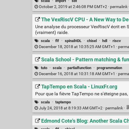
scala
·
import
·
sbt
October 2, 2019 at 2:46:08 PM GMT+2 ·
permalink
The VexRiscV CPU - A New Way to Des
Une analyse du processeur VexRiscV écrit en S
(vraiment) raide.
scala
·
flf
·
spinalHDL
·
chisel
·
hdl
·
riscv
December 18, 2018 at 10:35:25 AM GMT+1 ·
perma
Scala School - Pattern matching & fu
tuto
·
scala
·
partialfunction
·
programmation
December 16, 2018 at 10:31:18 AM GMT+1 ·
perma
TapTempo en Scala - LinuxFr.org
Pour que la fièvre TapTempo ne s'éteigne pas, 
scala
·
taptempo
July 24, 2018 at 8:19:33 AM GMT+2 ·
permalink
·
Edmond Cote's Blog: Another Scala C