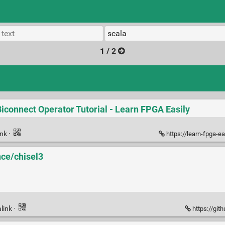
1 / 2
 Biconnect Operator Tutorial - Learn FPGA Easily
ink
·
https://learn-fpga-easily
nce/chisel3
link
·
https://git