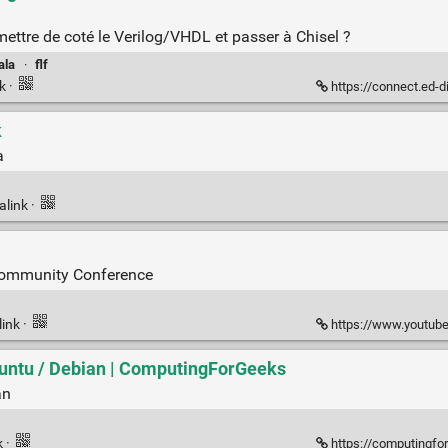
 mettre de coté le Verilog/VHDL et passer à Chisel ?
ala
·
flf
nk
·
https://connect.ed-diamon
k
a
alink
·
 Community Conference
link
·
https://www.youtube.
buntu / Debian | ComputingForGeeks
an
k
·
https://computingforg