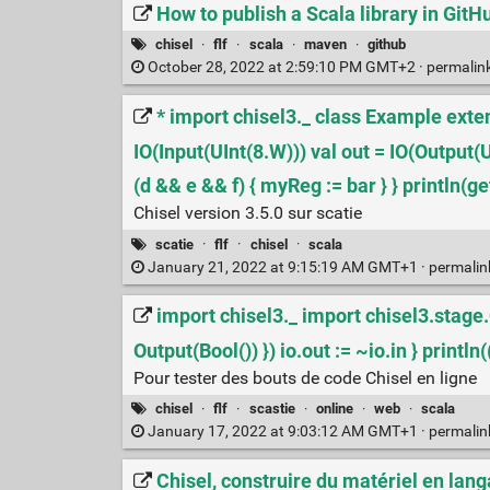
How to publish a Scala library in Gi
chisel
·
flf
·
scala
·
maven
·
github
October 28, 2022 at 2:59:10 PM GMT+2 ·
permalin
* import chisel3._ class Example extends
IO(Input(UInt(8.W))) val out = IO(Output
(d && e && f) { myReg := bar } } println(
Chisel version 3.5.0 sur scatie
scatie
·
flf
·
chisel
·
scala
January 21, 2022 at 9:15:19 AM GMT+1 ·
permali
import chisel3._ import chisel3.stage.
Output(Bool()) }) io.out := ~io.in } prin
Pour tester des bouts de code Chisel en ligne
chisel
·
flf
·
scastie
·
online
·
web
·
scala
January 17, 2022 at 9:03:12 AM GMT+1 ·
permali
Chisel, construire du matériel en lan