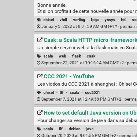
Bonne année,
Et si on profitait de cette nouvelle année pour
chisel
·
vhdl
·
verilog
·
fpga
·
yosys
·
hdl
·
sc
January 3, 2022 at 8:31:39 AM GMT+1 * ·
permali
Cask: a Scala HTTP micro-framewor
Un simple serveur web à la flask mais en Scal
scala
·
web
·
flask
·
cask
September 22, 2021 at 10:16:14 AM GMT+2 ·
perm
CCC 2021 - YouTube
Les vidéos du CCC 2021 à shanghai : Chisel
chisel
·
flf
·
scala
·
ccc2021
September 7, 2021 at 12:49:58 PM GMT+2 ·
perma
How to set default Java version on U
Pour changer sa version de java dans sa debi
scala
·
flf
·
debian
·
java
October 20, 2020 at 9:01:56 PM GMT+2 ·
permalin