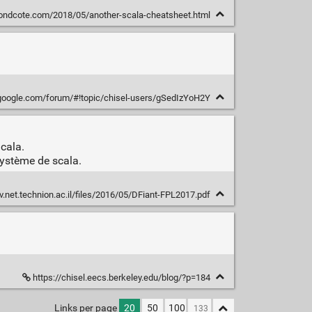
mondcote.com/2018/05/another-scala-cheatsheet.html
.google.com/forum/#!topic/chisel-users/gSedIzYoH2Y
cala.
système de scala.
v.net.technion.ac.il/files/2016/05/DFiant-FPL2017.pdf
https://chisel.eecs.berkeley.edu/blog/?p=184
Links per page
20
50
100