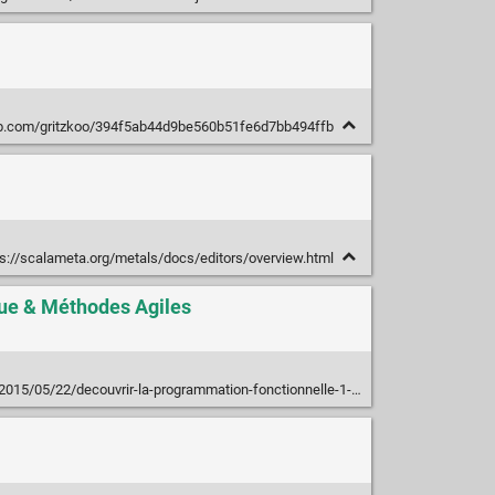
hub.com/gritzkoo/394f5ab44d9be560b51fe6d7bb494ffb
s://scalameta.org/metals/docs/editors/overview.html
que & Méthodes Agiles
015/05/22/decouvrir-la-programmation-fonctionnelle-1-fonctions/