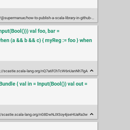
ermanue/how-to-publish-a-scala-library-in-github-bfb0fa39c1e4
nput(Bool())) val foo, bar =
when (a && b && c) { myReg := foo } when
://scastie.scala-lang.org/nQ7a6fChTcW6nUanNh7lgA
ndle { val in = Input(Bool()) val out =
//scastie.scala-lang.org/nG8DwNJXSoy4jseHUaRa3w