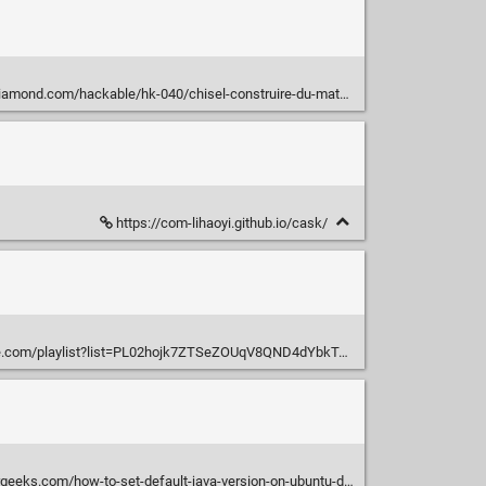
d.com/hackable/hk-040/chisel-construire-du-materiel-en-langage-scala
https://com-lihaoyi.github.io/cask/
com/playlist?list=PL02hojk7ZTSeZOUqV8QND4dYbkTm3Ov2A
eeks.com/how-to-set-default-java-version-on-ubuntu-debian/