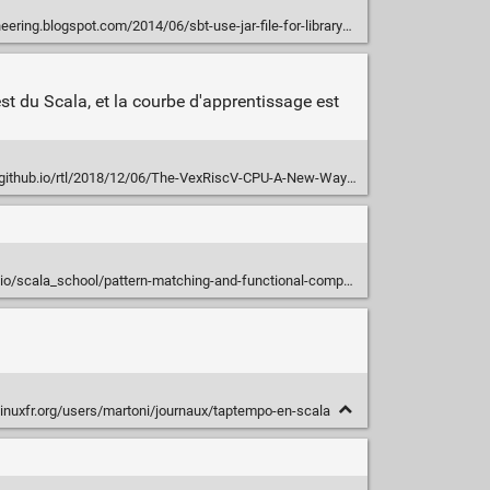
g.blogspot.com/2014/06/sbt-use-jar-file-for-librarydependencies.html
t du Scala, et la courbe d'apprentissage est
hub.io/rtl/2018/12/06/The-VexRiscV-CPU-A-New-Way-To-Design.html
ala_school/pattern-matching-and-functional-composition.html#PartialFunction
linuxfr.org/users/martoni/journaux/taptempo-en-scala