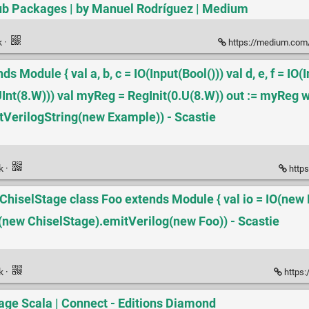
tHub Packages | by Manuel Rodríguez | Medium
k
·
https://medium.com/@sup
 Module { val a, b, c = IO(Input(Bool())) val d, e, f = IO(I
(UInt(8.W))) val myReg = RegInit(0.U(8.W)) out := myReg 
getVerilogString(new Example)) - Scastie
nk
·
https
ChiselStage class Foo extends Module { val io = IO(new Bu
tln((new ChiselStage).emitVerilog(new Foo)) - Scastie
nk
·
https:
gage Scala | Connect - Editions Diamond